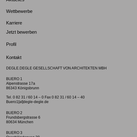
Wettbewerbe
Karriere
Jetzt bewerben
Profil
Kontakt
DEGLE.DEGLE GESELLSCHAFT VON ARCHITEKTEN MBH
BUERO 1
Alpenstrasse 17a
86343 Königsbrunn
Tel. 0 82 31 / 60 14 – 0 Fax 0 82 31 / 60 14 – 40
Buero1[at]degle-degle.de
BUERO 2
Frundsbergstrasse 6
80634 München
BUERO 3