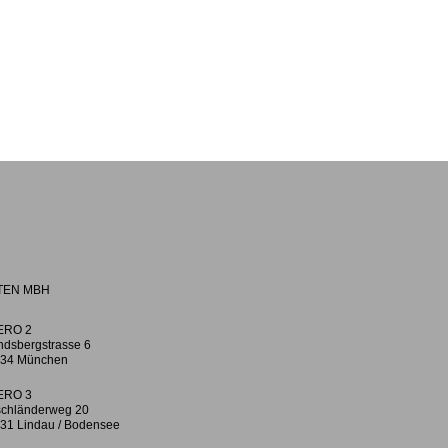
TEN MBH
ERO 2
ndsbergstrasse 6
34 München
ERO 3
chländerweg 20
31 Lindau / Bodensee