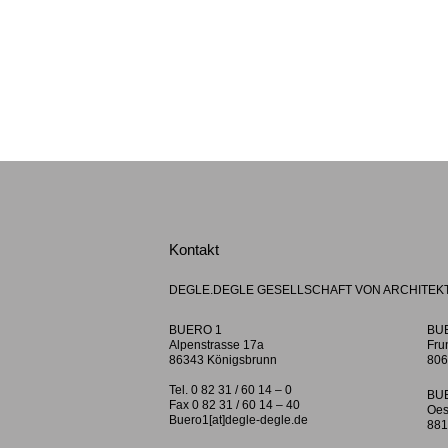
Kontakt
DEGLE.DEGLE GESELLSCHAFT VON ARCHITEK
BUERO 1
BU
Alpenstrasse 17a
Fru
86343 Königsbrunn
806
Tel. 0 82 31 / 60 14 – 0
BU
Fax 0 82 31 / 60 14 – 40
Oes
Buero1[at]degle-degle.de
881