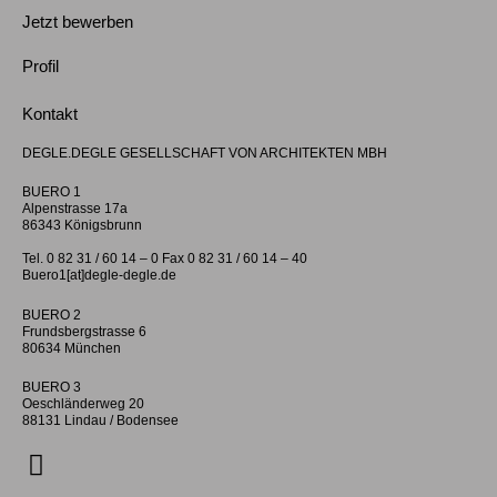
Jetzt bewerben
Profil
Kontakt
DEGLE.DEGLE GESELLSCHAFT VON ARCHITEKTEN MBH
BUERO 1
Alpenstrasse 17a
86343 Königsbrunn
Tel. 0 82 31 / 60 14 – 0 Fax 0 82 31 / 60 14 – 40
Buero1[at]degle-degle.de
BUERO 2
Frundsbergstrasse 6
80634 München
BUERO 3
Oeschländerweg 20
88131 Lindau / Bodensee