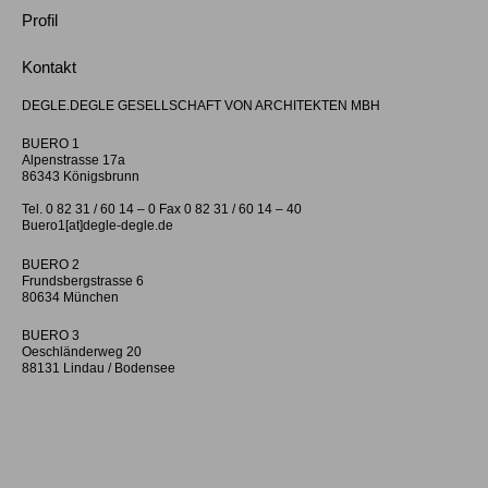
Profil
Kontakt
DEGLE.DEGLE GESELLSCHAFT VON ARCHITEKTEN MBH
BUERO 1
Alpenstrasse 17a
86343 Königsbrunn
Tel. 0 82 31 / 60 14 – 0 Fax 0 82 31 / 60 14 – 40
Buero1[at]degle-degle.de
BUERO 2
Frundsbergstrasse 6
80634 München
BUERO 3
Oeschländerweg 20
88131 Lindau / Bodensee