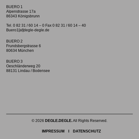
BUERO 1
Alpenstrasse 17a
86343 Königsbrunn
Tel. 0 82 31 / 60 14 – 0 Fax 0 82 31 / 60 14 – 40
Buero1[at]degle-degle.de
BUERO 2
Frundsbergstrasse 6
80634 München
BUERO 3
Oeschländerweg 20
88131 Lindau / Bodensee
© 2026
DEGLE.DEGLE.
All Rights Reserved.
IMPRESSUM
I
DATENSCHUTZ