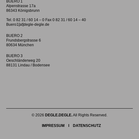
BUERO 1
Alpenstrasse 17a
86343 Königsbrunn
Tel. 0 82 31 / 60 14 – 0 Fax 0 82 31 / 60 14 – 40
Buero1[at]degle-degle.de
BUERO 2
Frundsbergstrasse 6
80634 München
BUERO 3
Oeschländerweg 20
88131 Lindau / Bodensee
© 2026
DEGLE.DEGLE.
All Rights Reserved.
IMPRESSUM
I
DATENSCHUTZ