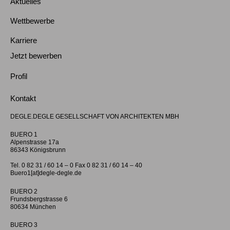
Aktuelles
Wettbewerbe
Karriere
Jetzt bewerben
Profil
Kontakt
DEGLE.DEGLE GESELLSCHAFT VON ARCHITEKTEN MBH
BUERO 1
Alpenstrasse 17a
86343 Königsbrunn
Tel. 0 82 31 / 60 14 – 0 Fax 0 82 31 / 60 14 – 40
Buero1[at]degle-degle.de
BUERO 2
Frundsbergstrasse 6
80634 München
BUERO 3