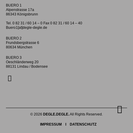
BUERO 1
Alpenstrasse 17a
86343 Königsbrunn
Tel. 0 82 31 / 60 14 – 0 Fax 0 82 31 / 60 14 – 40
Buero1[at]degle-degle.de
BUERO 2
Frundsbergstrasse 6
80634 München
BUERO 3
Oeschländerweg 20
88131 Lindau / Bodensee
© 2026
DEGLE.DEGLE.
All Rights Reserved.
IMPRESSUM
I
DATENSCHUTZ