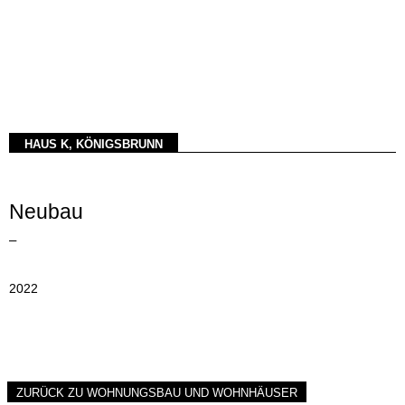
HAUS K, KÖNIGSBRUNN
Neubau
–
2022
ZURÜCK ZU WOHNUNGSBAU UND WOHNHÄUSER