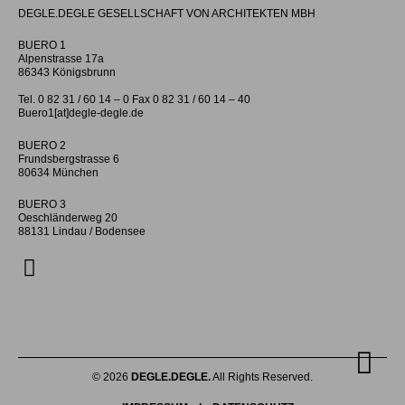
DEGLE.DEGLE GESELLSCHAFT VON ARCHITEKTEN MBH
BUERO 1
Alpenstrasse 17a
86343 Königsbrunn
Tel. 0 82 31 / 60 14 – 0 Fax 0 82 31 / 60 14 – 40
Buero1[at]degle-degle.de
BUERO 2
Frundsbergstrasse 6
80634 München
BUERO 3
Oeschländerweg 20
88131 Lindau / Bodensee
© 2026
DEGLE.DEGLE.
All Rights Reserved.