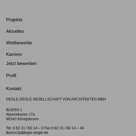
Projekte
Aktuelles
Wettbewerbe
Karriere
Jetzt bewerben
Profil
Kontakt
DEGLE.DEGLE GESELLSCHAFT VON ARCHITEKTEN MBH
BUERO 1
Alpenstrasse 17a
86343 Königsbrunn
Tel. 0 82 31 / 60 14 – 0 Fax 0 82 31 / 60 14 – 40
Buero1[at]degle-degle.de