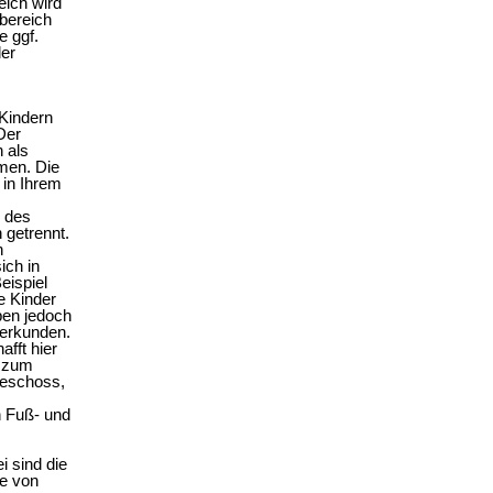
eich wird
ebereich
e ggf.
er
 Kindern
Der
 als
men. Die
 in Ihrem
g des
getrennt.
n
ich in
eispiel
e Kinder
ben jedoch
 erkunden.
fft hier
h zum
geschoss,
n Fuß- und
i sind die
ie von