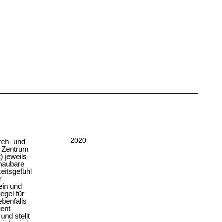
2020
reh- und
“ Zentrum
) jeweils
chaubare
eitsgefühl
r
ein und
egel für
ebenfalls
ient
und stellt