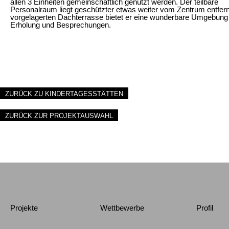
allen 3 Einheiten gemeinschaftlich genutzt werden. Der teilbare
Personalraum liegt geschützter etwas weiter vom Zentrum entfernt
vorgelagerten Dachterrasse bietet er eine wunderbare Umgebung f
Erholung und Besprechungen.
ZURÜCK ZU KINDERTAGESSTÄTTEN
ZURÜCK ZUR PROJEKTAUSWAHL
Projekte
Wettbewerbe
Profil