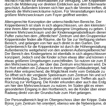
reichlich Flächen für Informationen zur Verfügung. Der Krippenber
durch die Möblierung vor direkten Einblicken aus dem Elternwart
geschützt. Außerdem können sich hier auch die Vereine treffen, di
abends die Mehrzweckräume nutzen. Für Veranstaltungen kann d
größere Mehrzweckraum zum Foyer geöffnet werden.
Altersgerechte Konzeption der unterschiedlichen Bereiche. Der
Krippenbereich ist stark in sich abgeschlossen, um den kleinsten
eine ihrem Alter entsprechende geborgene Umgebung zu geben. 
kleinere Mehrzweckraum und der Kinderwagenabstellraum dienen
Puffer zwischen dem „öffentlichen“ Zentrum und den Gruppenräu
Krippenkinder finden alle Räume, die für Sie zur Verfügung stehen
Bereich, und gelangen von hier auch direkt in den Garten. Der
Gartenbereich für die Krippenkinder ist durch die Höhengestaltun
Außenbereichs weitgehend von den anderen Außenspielbereichen 
Der Bereich des Kindergartens ist ebenfalls in sich abgeschlosse
konzipiert. Jedoch sind die Kinder schon etwas älter und können s
etwas größeren Umgebungen zurechtfinden. So nutzen sie zum B
den Mehrzweckraum, der über das Zentrum erschlossen wird. Di
im Hort erhalten ein Zuhause in ihrem eigenen Gebäuderiegel, ha
ihrem Alter entsprechend, die Möglichkeit mehr vom Gebäude zu
So öffnet sich der verglaste Speiseraum zum Zentrum hin und scha
eine Verbindung. Das Zentrum steht sowohl zum Treffen als auc
Rückzug zur Verfügung. Die Kinder erkunden aber auch das Erd
um hier den Mehrzweckraum zu nutzen. Im Süden gibt es einen
gesonderten Eingang in den Hortbereich, wo die Kinder über eine
Radweg direkt von der Grundschule zum Hort gelangen.
Der Personalbereich liegt im Obergeschoss über der Krippe. Dabe
Büros zum Zentrum hin orientiert, ebenso wie die Nebenräume, d