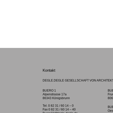
Kontakt
DEGLE.DEGLE GESELLSCHAFT VON ARCHITEK
BUERO 1
BU
Alpenstrasse 17a
Fru
86343 Königsbrunn
806
Tel. 0 82 31 / 60 14 – 0
BU
Fax 0 82 31 / 60 14 – 40
Oes