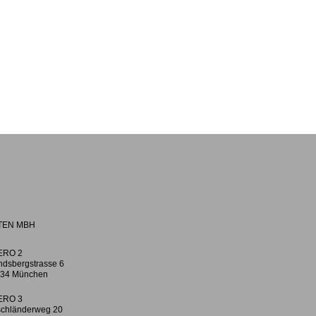
TEN MBH
ERO 2
ndsbergstrasse 6
34 München
ERO 3
chländerweg 20