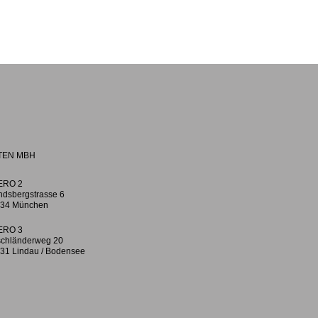
TEN MBH
ERO 2
ndsbergstrasse 6
34 München
ERO 3
chländerweg 20
31 Lindau / Bodensee