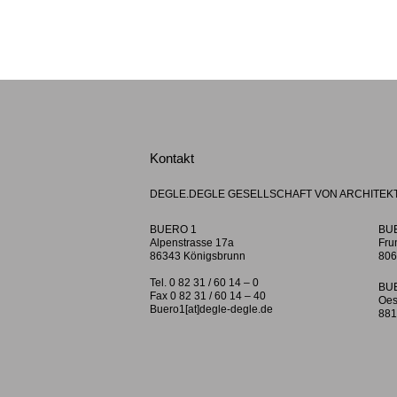
Kontakt
DEGLE.DEGLE GESELLSCHAFT VON ARCHITEK
BUERO 1
BU
Alpenstrasse 17a
Fru
86343 Königsbrunn
806
Tel. 0 82 31 / 60 14 – 0
BU
Fax 0 82 31 / 60 14 – 40
Oes
Buero1[at]degle-degle.de
881