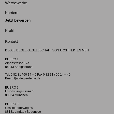
Wettbewerbe
Karriere
Jetzt bewerben
Profil
Kontakt
DEGLE.DEGLE GESELLSCHAFT VON ARCHITEKTEN MBH
BUERO 1
Alpenstrasse 17a
86343 Königsbrunn
Tel. 0 82 31 / 60 14 – 0 Fax 0 82 31 / 60 14 – 40
Buero1[at]degle-degle.de
BUERO 2
Frundsbergstrasse 6
80634 München
BUERO 3
Oeschländerweg 20
88131 Lindau / Bodensee