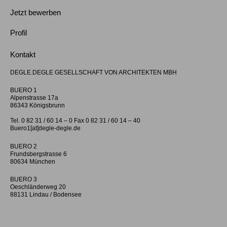
Jetzt bewerben
Profil
Kontakt
DEGLE.DEGLE GESELLSCHAFT VON ARCHITEKTEN MBH
BUERO 1
Alpenstrasse 17a
86343 Königsbrunn
Tel. 0 82 31 / 60 14 – 0 Fax 0 82 31 / 60 14 – 40
Buero1[at]degle-degle.de
BUERO 2
Frundsbergstrasse 6
80634 München
BUERO 3
Oeschländerweg 20
88131 Lindau / Bodensee