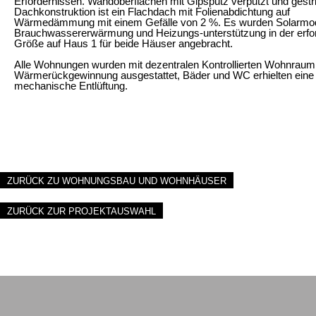
Erfordernissen. Wandoberflächen mit Gipsputz verputzt und gestr
Dachkonstruktion ist ein Flachdach mit Folienabdichtung auf
Wärmedämmung mit einem Gefälle von 2 %. Es wurden Solarmod
Brauchwassererwärmung und Heizungs-unterstützung in der erfor
Größe auf Haus 1 für beide Häuser angebracht.
Alle Wohnungen wurden mit dezentralen Kontrollierten Wohnrauml
Wärmerückgewinnung ausgestattet, Bäder und WC erhielten eine
mechanische Entlüftung.
ZURÜCK ZU WOHNUNGSBAU UND WOHNHÄUSER
ZURÜCK ZUR PROJEKTAUSWAHL