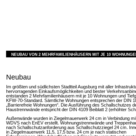
NEUBAU VON 2 MEHRFAMILIENHÄUSERN MIT JE 10 WOHNUNGE
Neubau
Im größten und südlichsten Stadtteil Augsburg mit aller Infrastruktu
hervorragenden Einkaufsmöglichkeiten und bester Verkehrsanbi
entstanden 2 Mehrfamilienhäusern mit je 10 Wohnungen und Tiefg
KFW-70-Standard. Sämtliche Wohnungen entsprechen der DIN 1
„Barrierefreie Wohnungen“. Die Ausführung des Schallschutzes d
Haustrennwände entspricht der DIN 4109 Beiblatt 2 (erhöhter Scha
Außenwände wurden in Ziegelmauerwerk 24 cm in Verbindung mi
WDVS nach EnEV erstellt. Wohnungstrennwände und Treppenh
nach Schallschutzanforderung aus Schallschutzziegel 24 cm. In
in Ziegelmauerwerk 11,5, 17,5 bzw. 24 cm je nach statischen