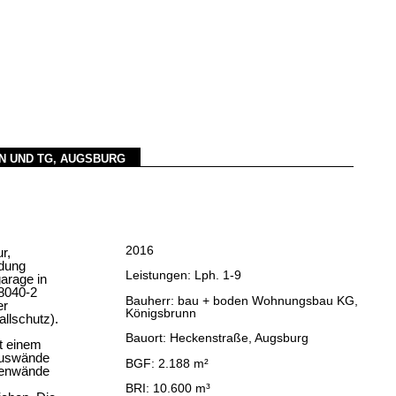
N UND TG, AUGSBURG
2016
r,
ndung
Leistungen: Lph. 1-9
arage in
8040-2
Bauherr: bau + boden Wohnungsbau KG,
er
Königsbrunn
llschutz).
Bauort: Heckenstraße, Augsburg
t einem
auswände
BGF: 2.188 m²
nenwände
BRI: 10.600 m³