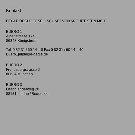
Kontakt
DEGLE.DEGLE GESELLSCHAFT VON ARCHITEKTEN MBH
BUERO 1
Alpenstrasse 17a
86343 Königsbrunn
Tel. 0 82 31 / 60 14 – 0 Fax 0 82 31 / 60 14 – 40
Buero1[at]degle-degle.de
BUERO 2
Frundsbergstrasse 6
80634 München
BUERO 3
Oeschländerweg 20
88131 Lindau / Bodensee