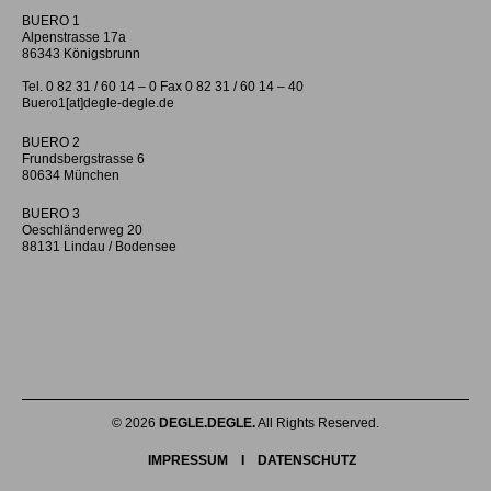
BUERO 1
Alpenstrasse 17a
86343 Königsbrunn
Tel. 0 82 31 / 60 14 – 0 Fax 0 82 31 / 60 14 – 40
Buero1[at]degle-degle.de
BUERO 2
Frundsbergstrasse 6
80634 München
BUERO 3
Oeschländerweg 20
88131 Lindau / Bodensee
© 2026
DEGLE.DEGLE.
All Rights Reserved.
IMPRESSUM
I
DATENSCHUTZ