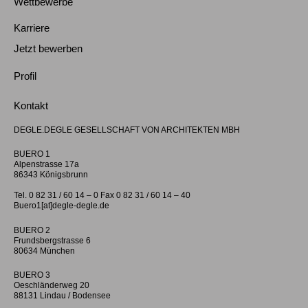
Wettbewerbe
Karriere
Jetzt bewerben
Profil
Kontakt
DEGLE.DEGLE GESELLSCHAFT VON ARCHITEKTEN MBH
BUERO 1
Alpenstrasse 17a
86343 Königsbrunn
Tel. 0 82 31 / 60 14 – 0 Fax 0 82 31 / 60 14 – 40
Buero1[at]degle-degle.de
BUERO 2
Frundsbergstrasse 6
80634 München
BUERO 3
Oeschländerweg 20
88131 Lindau / Bodensee