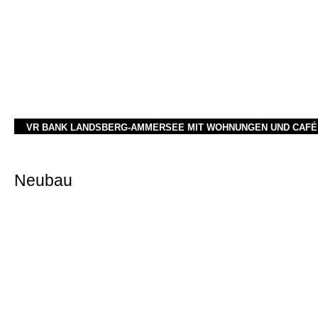
VR BANK LANDSBERG-AMMERSEE MIT WOHNUNGEN UND CAFÉ,
Neubau