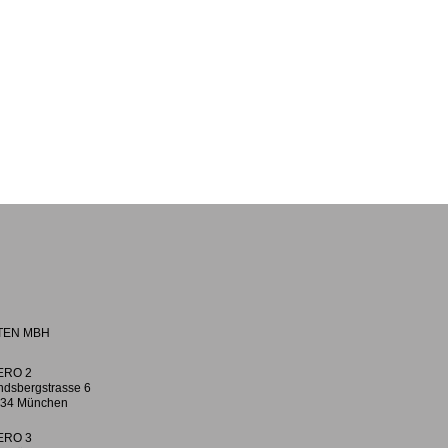
TEN MBH
ERO 2
ndsbergstrasse 6
34 München
ERO 3