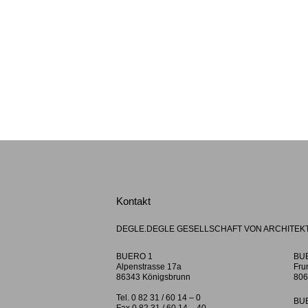
Kontakt
DEGLE.DEGLE GESELLSCHAFT VON ARCHITEK
BUERO 1
BU
Alpenstrasse 17a
Fru
86343 Königsbrunn
806
Tel. 0 82 31 / 60 14 – 0
BU
Fax 0 82 31 / 60 14 – 40