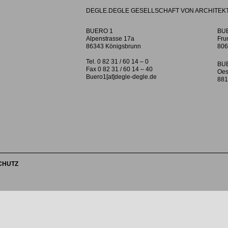
DEGLE.DEGLE GESELLSCHAFT VON ARCHITEK
BUERO 1
BU
Alpenstrasse 17a
Fru
86343 Königsbrunn
806
Tel. 0 82 31 / 60 14 – 0
BU
Fax 0 82 31 / 60 14 – 40
Oes
Buero1[at]degle-degle.de
881
CHUTZ