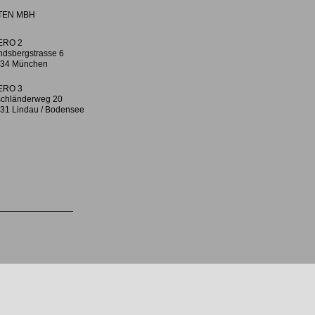
TEN MBH
ERO 2
ndsbergstrasse 6
34 München
ERO 3
chländerweg 20
31 Lindau / Bodensee