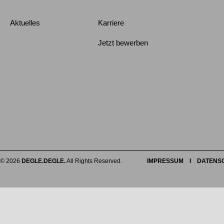
Aktuelles
Karriere
Jetzt bewerben
© 2026
DEGLE.DEGLE.
All Rights Reserved.
IMPRESSUM
I
DATENS