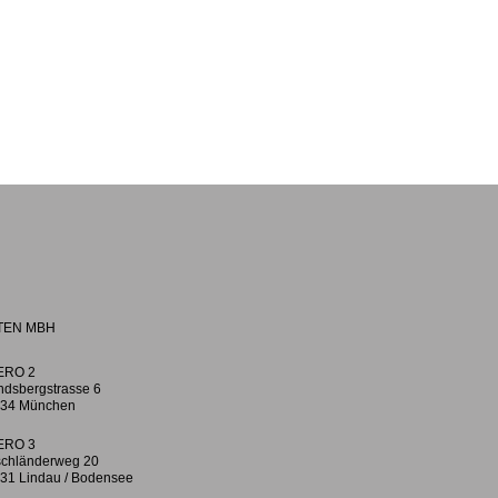
TEN MBH
ERO 2
ndsbergstrasse 6
34 München
ERO 3
chländerweg 20
31 Lindau / Bodensee