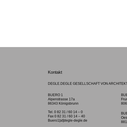
Kontakt
DEGLE.DEGLE GESELLSCHAFT VON ARCHITEK
BUERO 1
BU
Alpenstrasse 17a
Fru
86343 Königsbrunn
806
Tel. 0 82 31 / 60 14 – 0
BU
Fax 0 82 31 / 60 14 – 40
Oes
Buero1[at]degle-degle.de
881