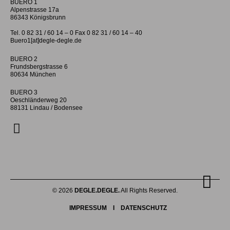
BUERO 1
Alpenstrasse 17a
86343 Königsbrunn
Tel. 0 82 31 / 60 14 – 0 Fax 0 82 31 / 60 14 – 40
Buero1[at]degle-degle.de
BUERO 2
Frundsbergstrasse 6
80634 München
BUERO 3
Oeschländerweg 20
88131 Lindau / Bodensee
© 2026
DEGLE.DEGLE.
All Rights Reserved.
IMPRESSUM
I
DATENSCHUTZ